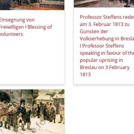
Professor Steffens rede
Einsegnung von
am 3. Februar 1813 zu
Freiwilligen I Blessing of
Gunsten der
volunteers
Volkserhebung in Bresl
Details zu Einsegnung von Freiwilligen I Blessing of voluntee
I Professor Steffens
speaking in favour of th
popular uprising in
Breslau on 3 February
1813
Details zu Professor Ste