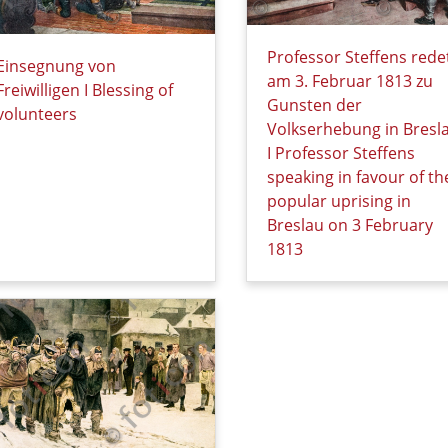
Professor Steffens rede
Einsegnung von
am 3. Februar 1813 zu
Freiwilligen I Blessing of
Gunsten der
volunteers
Volkserhebung in Bresl
Details zu Einsegnung von Freiwilligen I Blessing of voluntee
I Professor Steffens
speaking in favour of th
popular uprising in
Breslau on 3 February
1813
Details zu Professor Ste