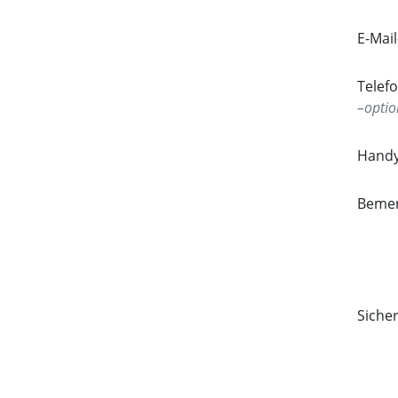
E-Mai
Tele
optio
Hand
Beme
Siche