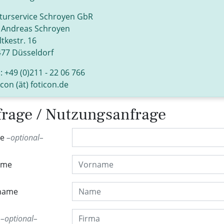
turservice Schroyen GbR
 Andreas Schroyen
tkestr. 16
77 Düsseldorf
.: +49 (0)211 - 22 06 766
icon (ät) foticon.de
rage / Nutzungsanfrage
de
optional
ame
name
a
optional