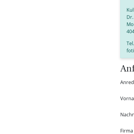
Kul
Dr.
Mol
404
Tel
fot
Anf
Anre
Vorn
Nach
Firm