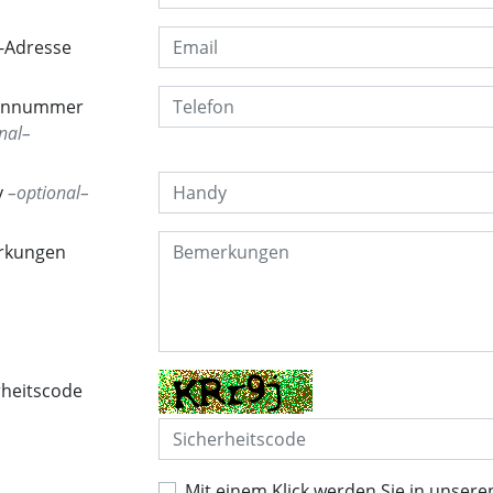
l-Adresse
fonnummer
nal
y
optional
rkungen
rheitscode
Mit einem Klick werden Sie in unsere