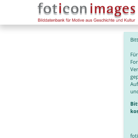
Bit
Für
For
Ver
gep
Au
und
Bit
kos
fot