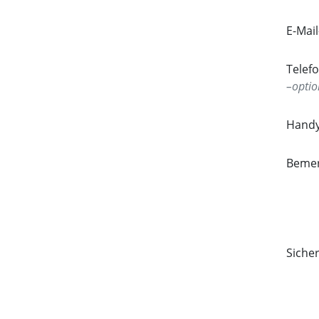
E-Mai
Tele
optio
Hand
Beme
Siche