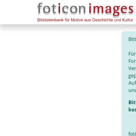
Bit
Für
For
Ver
gep
Au
und
Bit
kos
fot