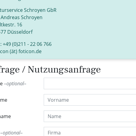
turservice Schroyen GbR
 Andreas Schroyen
tkestr. 16
77 Düsseldorf
.: +49 (0)211 - 22 06 766
icon (ät) foticon.de
rage / Nutzungsanfrage
de
optional
ame
name
a
optional