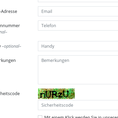
l-Adresse
fonnummer
nal
y
optional
rkungen
rheitscode
Mit einem Klick werden Sie in unsere