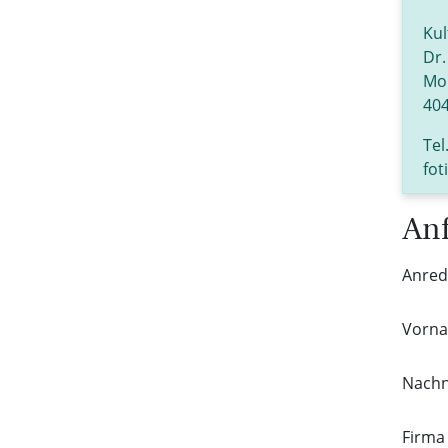
Kul
Dr.
Mol
404
Tel
fot
Anf
Anre
Vorn
Nach
Firm