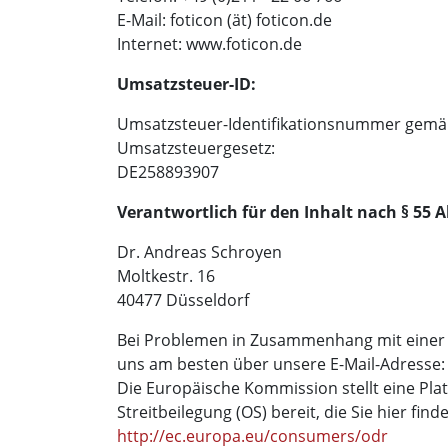
E-Mail: foticon (ät) foticon.de
Internet: www.foticon.de
Umsatzsteuer-ID:
Umsatzsteuer-Identifikationsnummer gemä
Umsatzsteuergesetz:
DE258893907
Verantwortlich für den Inhalt nach § 55 A
Dr. Andreas Schroyen
Moltkestr. 16
40477 Düsseldorf
Bei Problemen in Zusammenhang mit einer B
uns am besten über unsere E-Mail-Adresse
Die Europäische Kommission stellt eine Plat
Streitbeilegung (OS) bereit, die Sie hier find
http://ec.europa.eu/consumers/odr