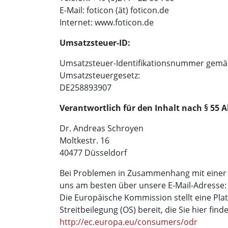
E-Mail: foticon (ät) foticon.de
Internet: www.foticon.de
Umsatzsteuer-ID:
Umsatzsteuer-Identifikationsnummer gemä
Umsatzsteuergesetz:
DE258893907
Verantwortlich für den Inhalt nach § 55 A
Dr. Andreas Schroyen
Moltkestr. 16
40477 Düsseldorf
Bei Problemen in Zusammenhang mit einer B
uns am besten über unsere E-Mail-Adresse
Die Europäische Kommission stellt eine Plat
Streitbeilegung (OS) bereit, die Sie hier find
http://ec.europa.eu/consumers/odr