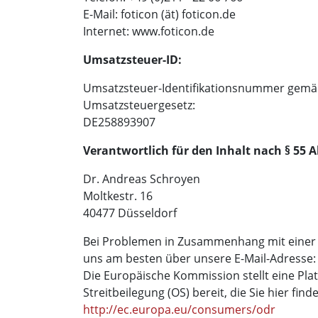
E-Mail: foticon (ät) foticon.de
Internet: www.foticon.de
Umsatzsteuer-ID:
Umsatzsteuer-Identifikationsnummer gemä
Umsatzsteuergesetz:
DE258893907
Verantwortlich für den Inhalt nach § 55 A
Dr. Andreas Schroyen
Moltkestr. 16
40477 Düsseldorf
Bei Problemen in Zusammenhang mit einer B
uns am besten über unsere E-Mail-Adresse
Die Europäische Kommission stellt eine Plat
Streitbeilegung (OS) bereit, die Sie hier find
http://ec.europa.eu/consumers/odr