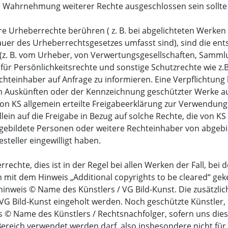
ahrnehmung weiterer Rechte ausgeschlossen sein sollte (z.
tere Urheberrechte berühren ( z. B. bei abgelichteten Werke
auer des Urheberrechtsgesetzes umfasst sind), sind die e
z. B. vom Urheber, von Verwertungsgesellschaften, Sammlu
 für Persönlichkeitsrechte und sonstige Schutzrechte wie z
chteinhaber auf Anfrage zu informieren. Eine Verpflichtung 
 Auskünften oder der Kennzeichnung geschützter Werke ausg
on KS allgemein erteilte Freigabeerklärung zur Verwendung 
lein auf die Freigabe in Bezug auf solche Rechte, die von
bgebildete Personen oder weitere Rechteinhaber von abgebi
teller eingewilligt haben.
echte, dies ist in der Regel bei allen Werken der Fall, bei
n mit dem Hinweis „Additional copyrights to be cleared“ geke
inweis © Name des Künstlers / VG Bild-Kunst. Die zusätzli
 VG Bild-Kunst eingeholt werden. Noch geschützte Künstler
 © Name des Künstlers / Rechtsnachfolger, sofern uns diese
Bereich verwendet werden darf, also insbesondere nicht für 