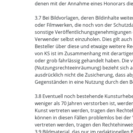
denen mit der Annahme eines Honorars die W
3.7 Bei Bildvorlagen, deren Bildinhalte wei
oder Filmwerken, die noch von der Schutzd
sonstige Veröffentlichungsgenehmigungen (
Verwender selbst einzuholen. Dies gilt auch
Besteller über diese und etwaige weitere Re
von KS ist im Zusammenhang mit derartigen
oder grob fahrlässig gehandelt haben. Die v
(Nutzungsrechteeinräumung) bezieht sich al
ausdrücklich nicht die Zusicherung, dass a
Gegenständen in eine Nutzung durch den Bes
3.8 Eventuell noch bestehende Kunsturheberr
weniger als 70 Jahren verstorben ist, werde
Kunst vertreten werden, tragen den Rechteh
können in diesen Fällen problemlos bei der
vertreten werden, tragen den Rechtehinweis
3.9 Bildmaterial, das nur im redaktionellen 