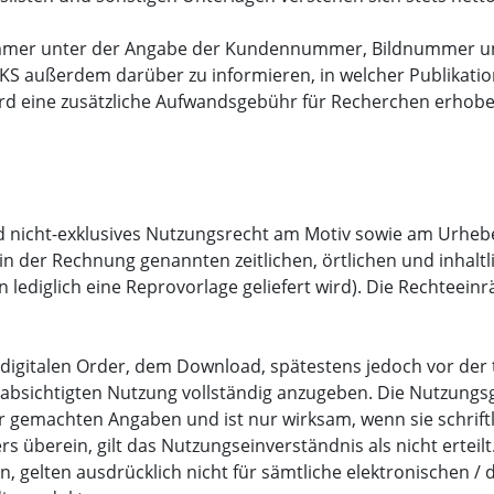
mmer unter der Angabe der Kundennummer, Bildnummer un
 KS außerdem darüber zu informieren, in welcher Publikation
rd eine zusätzliche Aufwandsgebühr für Recherchen erhob
nd nicht-exklusives Nutzungsrecht am Motiv sowie am Urhebe
r in der Rechnung genannten zeitlichen, örtlichen und inha
nen lediglich eine Reprovorlage geliefert wird). Die Rechtee
er digitalen Order, dem Download, spätestens jedoch vor der
bsichtigten Nutzung vollständig anzugeben. Die Nutzungs
r gemachten Angaben und ist nur wirksam, wenn sie schriftli
s überein, gilt das Nutzungseinverständnis als nicht erteilt
n, gelten ausdrücklich nicht für sämtliche elektronischen / 