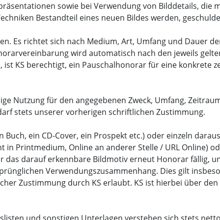
äsentationen sowie bei Verwendung von Bilddetails, die m
Techniken Bestandteil eines neuen Bildes werden, geschulde
aren. Es richtet sich nach Medium, Art, Umfang und Dauer d
onorarvereinbarung wird automatisch nach den jeweils gel
st KS berechtigt, ein Pauschalhonorar für eine konkrete zei
alige Nutzung für den angegebenen Zweck, Umfang, Zeitraum
darf stets unserer vorherigen schriftlichen Zustimmung.
. ein Buch, ein CD-Cover, ein Prospekt etc.) oder einzeln d
nt in Printmedium, Online an anderer Stelle / URL Online) o
ür das darauf erkennbare Bildmotiv erneut Honorar fällig, 
ursprünglichen Verwendungszusammenhang. Dies gilt insbes
ftlicher Zustimmung durch KS erlaubt. KS ist hierbei über
slisten und sonstigen Unterlagen verstehen sich stets nett