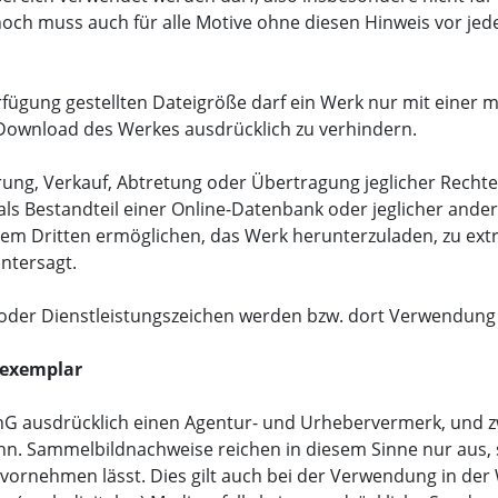
nnoch muss auch für alle Motive ohne diesen Hinweis vor je
rfügung gestellten Dateigröße darf ein Werk nur mit einer 
Download des Werkes ausdrücklich zu verhindern.
erung, Verkauf, Abtretung oder Übertragung jeglicher Recht
 als Bestandteil einer Online-Datenbank oder jeglicher ande
inem Dritten ermöglichen, das Werk herunterzuladen, zu ext
untersagt.
- oder Dienstleistungszeichen werden bzw. dort Verwendung 
gexemplar
rhG ausdrücklich einen Agentur- und Urhebervermerk, und zwa
n. Sammelbildnachweise reichen in diesem Sinne nur aus, s
d vornehmen lässt. Dies gilt auch bei der Verwendung in de