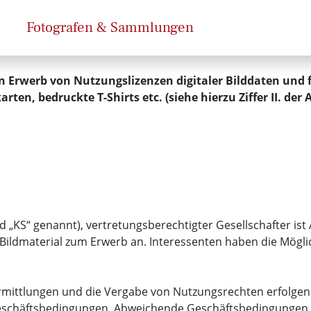
Fotografen & Sammlungen
 Erwerb von Nutzungslizenzen digitaler Bilddaten und f
ten, bedruckte T-Shirts etc. (siehe hierzu Ziffer II. der
 „KS“ genannt), vertretungsberechtigter Gesellschafter ist 
 Bildmaterial zum Erwerb an. Interessenten haben die Möglich
ermittlungen und die Vergabe von Nutzungsrechten erfolgen 
schäftsbedingungen. Abweichende Geschäftsbedingungen des 