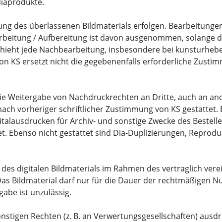
diaprodukte.
sung des überlassenen Bildmaterials erfolgen. Bearbeitunge
beitung / Aufbereitung ist davon ausgenommen, solange der 
schieht jede Nachbearbeitung, insbesondere bei kunsturhebe
n KS ersetzt nicht die gegebenenfalls erforderliche Zusti
die Weitergabe von Nachdruckrechten an Dritte, auch an an
h vorheriger schriftlicher Zustimmung von KS gestattet. E
talausdrucken für Archiv- und sonstige Zwecke des Bestelle
et. Ebenso nicht gestattet sind Dia-Duplizierungen, Reprodu
g des digitalen Bildmaterials im Rahmen des vertraglich vere
 Das Bildmaterial darf nur für die Dauer der rechtmäßigen 
gabe ist unzulässig.
nstigen Rechten (z. B. an Verwertungsgesellschaften) ausdr