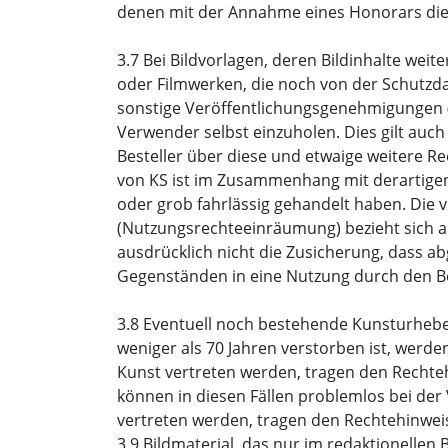
denen mit der Annahme eines Honorars die W
3.7 Bei Bildvorlagen, deren Bildinhalte wei
oder Filmwerken, die noch von der Schutzd
sonstige Veröffentlichungsgenehmigungen (
Verwender selbst einzuholen. Dies gilt auch
Besteller über diese und etwaige weitere Re
von KS ist im Zusammenhang mit derartigen
oder grob fahrlässig gehandelt haben. Die v
(Nutzungsrechteeinräumung) bezieht sich al
ausdrücklich nicht die Zusicherung, dass a
Gegenständen in eine Nutzung durch den Bes
3.8 Eventuell noch bestehende Kunsturheberr
weniger als 70 Jahren verstorben ist, werde
Kunst vertreten werden, tragen den Rechteh
können in diesen Fällen problemlos bei der
vertreten werden, tragen den Rechtehinweis
3.9 Bildmaterial, das nur im redaktionellen 