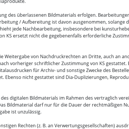
diaprodukte.
sung des überlassenen Bildmaterials erfolgen. Bearbeitunge
beitung / Aufbereitung ist davon ausgenommen, solange der 
schieht jede Nachbearbeitung, insbesondere bei kunsturhebe
n KS ersetzt nicht die gegebenenfalls erforderliche Zusti
die Weitergabe von Nachdruckrechten an Dritte, auch an an
h vorheriger schriftlicher Zustimmung von KS gestattet. E
talausdrucken für Archiv- und sonstige Zwecke des Bestelle
et. Ebenso nicht gestattet sind Dia-Duplizierungen, Reprodu
g des digitalen Bildmaterials im Rahmen des vertraglich vere
 Das Bildmaterial darf nur für die Dauer der rechtmäßigen 
gabe ist unzulässig.
nstigen Rechten (z. B. an Verwertungsgesellschaften) ausdr