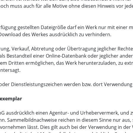
nnoch muss auch für alle Motive ohne diesen Hinweis vor je
rfügung gestellten Dateigröße darf ein Werk nur mit einer 
Download des Werkes ausdrücklich zu verhindern.
erung, Verkauf, Abtretung oder Übertragung jeglicher Recht
 als Bestandteil einer Online-Datenbank oder jeglicher ande
inem Dritten ermöglichen, das Werk herunterzuladen, zu ext
untersagt.
- oder Dienstleistungszeichen werden bzw. dort Verwendung 
gexemplar
rhG ausdrücklich einen Agentur- und Urhebervermerk, und zwa
n. Sammelbildnachweise reichen in diesem Sinne nur aus, s
d vornehmen lässt. Dies gilt auch bei der Verwendung in de