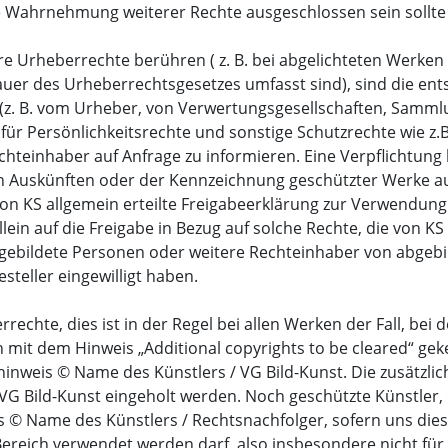
ahrnehmung weiterer Rechte ausgeschlossen sein sollte (z.
tere Urheberrechte berühren ( z. B. bei abgelichteten Werke
auer des Urheberrechtsgesetzes umfasst sind), sind die e
z. B. vom Urheber, von Verwertungsgesellschaften, Sammlu
 für Persönlichkeitsrechte und sonstige Schutzrechte wie z
chteinhaber auf Anfrage zu informieren. Eine Verpflichtung 
 Auskünften oder der Kennzeichnung geschützter Werke ausg
on KS allgemein erteilte Freigabeerklärung zur Verwendung 
lein auf die Freigabe in Bezug auf solche Rechte, die von
bgebildete Personen oder weitere Rechteinhaber von abgebi
teller eingewilligt haben.
echte, dies ist in der Regel bei allen Werken der Fall, bei
n mit dem Hinweis „Additional copyrights to be cleared“ geke
inweis © Name des Künstlers / VG Bild-Kunst. Die zusätzli
 VG Bild-Kunst eingeholt werden. Noch geschützte Künstler
 © Name des Künstlers / Rechtsnachfolger, sofern uns diese
Bereich verwendet werden darf, also insbesondere nicht für 