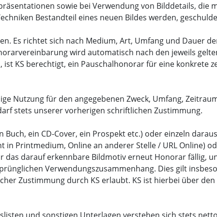
äsentationen sowie bei Verwendung von Bilddetails, die m
Techniken Bestandteil eines neuen Bildes werden, geschulde
aren. Es richtet sich nach Medium, Art, Umfang und Dauer d
onorarvereinbarung wird automatisch nach den jeweils gel
st KS berechtigt, ein Pauschalhonorar für eine konkrete zei
alige Nutzung für den angegebenen Zweck, Umfang, Zeitraum
darf stets unserer vorherigen schriftlichen Zustimmung.
. ein Buch, ein CD-Cover, ein Prospekt etc.) oder einzeln d
nt in Printmedium, Online an anderer Stelle / URL Online) o
ür das darauf erkennbare Bildmotiv erneut Honorar fällig, 
ursprünglichen Verwendungszusammenhang. Dies gilt insbes
ftlicher Zustimmung durch KS erlaubt. KS ist hierbei über
slisten und sonstigen Unterlagen verstehen sich stets nett