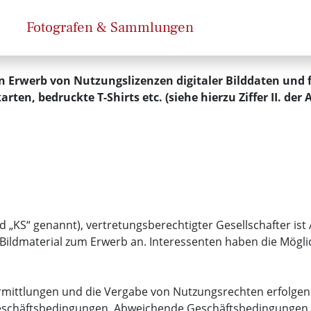
Fotografen & Sammlungen
 Erwerb von Nutzungslizenzen digitaler Bilddaten und f
ten, bedruckte T-Shirts etc. (siehe hierzu Ziffer II. der
 „KS“ genannt), vertretungsberechtigter Gesellschafter ist 
 Bildmaterial zum Erwerb an. Interessenten haben die Möglich
ermittlungen und die Vergabe von Nutzungsrechten erfolgen 
schäftsbedingungen. Abweichende Geschäftsbedingungen des 