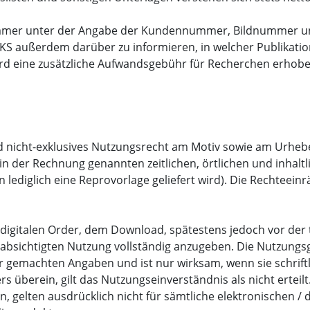
mmer unter der Angabe der Kundennummer, Bildnummer un
 KS außerdem darüber zu informieren, in welcher Publikation
rd eine zusätzliche Aufwandsgebühr für Recherchen erhob
nd nicht-exklusives Nutzungsrecht am Motiv sowie am Urhebe
r in der Rechnung genannten zeitlichen, örtlichen und inha
nen lediglich eine Reprovorlage geliefert wird). Die Rechtee
er digitalen Order, dem Download, spätestens jedoch vor der
bsichtigten Nutzung vollständig anzugeben. Die Nutzungs
r gemachten Angaben und ist nur wirksam, wenn sie schriftli
s überein, gilt das Nutzungseinverständnis als nicht erteilt
n, gelten ausdrücklich nicht für sämtliche elektronischen / 