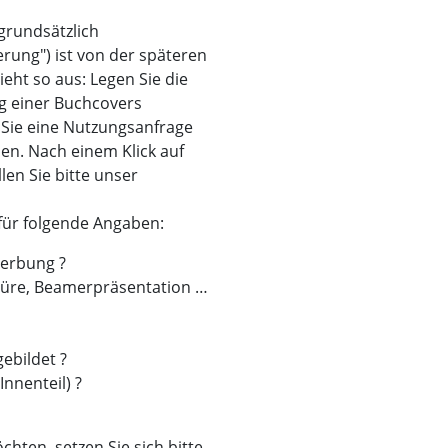
 grundsätzlich
erung") ist von der späteren
eht so aus: Legen Sie die
g einer Buchcovers
 Sie eine Nutzungsanfrage
llen. Nach einem Klick auf
en Sie bitte unser
für folgende Angaben:
erbung ?
hüre, Beamerpräsentation …
ebildet ?
Innenteil) ?
hten, setzen Sie sich bitte