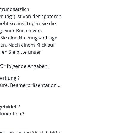
 grundsätzlich
erung") ist von der späteren
eht so aus: Legen Sie die
g einer Buchcovers
 Sie eine Nutzungsanfrage
llen. Nach einem Klick auf
en Sie bitte unser
für folgende Angaben:
erbung ?
hüre, Beamerpräsentation …
ebildet ?
Innenteil) ?
hten, setzen Sie sich bitte