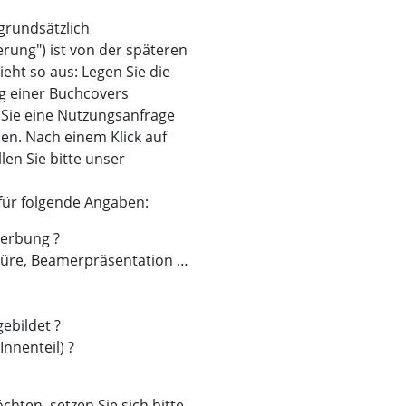
 grundsätzlich
erung") ist von der späteren
eht so aus: Legen Sie die
g einer Buchcovers
 Sie eine Nutzungsanfrage
llen. Nach einem Klick auf
en Sie bitte unser
für folgende Angaben:
erbung ?
hüre, Beamerpräsentation …
ebildet ?
Innenteil) ?
hten, setzen Sie sich bitte