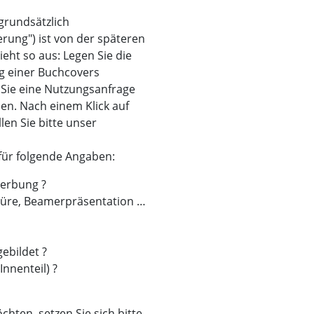
 grundsätzlich
erung") ist von der späteren
eht so aus: Legen Sie die
g einer Buchcovers
 Sie eine Nutzungsanfrage
llen. Nach einem Klick auf
en Sie bitte unser
für folgende Angaben:
erbung ?
hüre, Beamerpräsentation …
ebildet ?
Innenteil) ?
hten, setzen Sie sich bitte