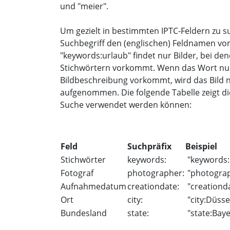
und "meier".
Um gezielt in bestimmten IPTC-Feldern zu s
Suchbegriff den (englischen) Feldnamen vo
"keywords:urlaub" findet nur Bilder, bei de
Stichwörtern vorkommt. Wenn das Wort nur i
Bildbeschreibung vorkommt, wird das Bild nic
aufgenommen. Die folgende Tabelle zeigt di
Suche verwendet werden können:
Feld
Suchpräfix
Beispiel
Stichwörter
keywords:
"keywords:
Fotograf
photographer:
"photogra
Aufnahmedatum
creationdate:
"creationd
Ort
city:
"city:Düsse
Bundesland
state:
"state:Bay