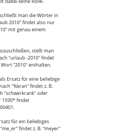
t dabei keine Rolle.
schließt man die Wörter in
aub 2010" findet also nur
2010" mit genau einem
zuschließen, stellt man
ch "urlaub -2010" findet
s Wort "2010" enthalten.
ls Ersatz für eine beliebige
ach "%kran" findet z. B.
ch "schwerkrank" oder
 1930* findet
00401.
rsatz für ein beliebiges
me_er" findet z. B. "meyer"