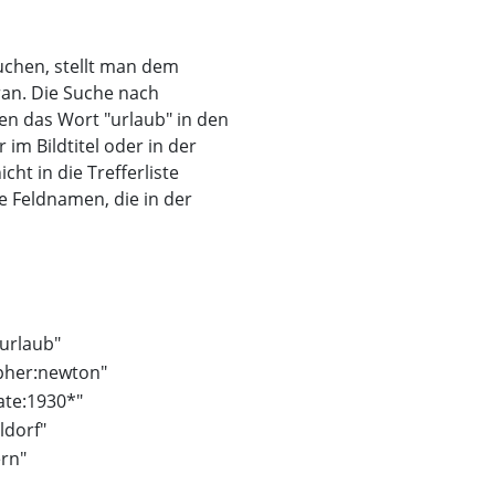
uchen, stellt man dem
ran. Die Suche nach
nen das Wort "urlaub" in den
m Bildtitel oder in der
ht in die Trefferliste
e Feldnamen, die in der
urlaub"
pher:newton"
ate:1930*"
ldorf"
ern"