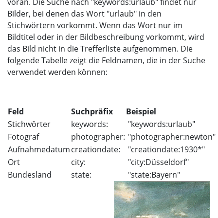
voran. Die Suche nach "keywords:urlaub" findet nur
Bilder, bei denen das Wort "urlaub" in den
Stichwörtern vorkommt. Wenn das Wort nur im
Bildtitel oder in der Bildbeschreibung vorkommt, wird
das Bild nicht in die Trefferliste aufgenommen. Die
folgende Tabelle zeigt die Feldnamen, die in der Suche
verwendet werden können:
Feld
Suchpräfix
Beispiel
Stichwörter
keywords:
"keywords:urlaub"
Fotograf
photographer:
"photographer:newton"
Aufnahmedatum
creationdate:
"creationdate:1930*"
Ort
city:
"city:Düsseldorf"
Bundesland
state:
"state:Bayern"