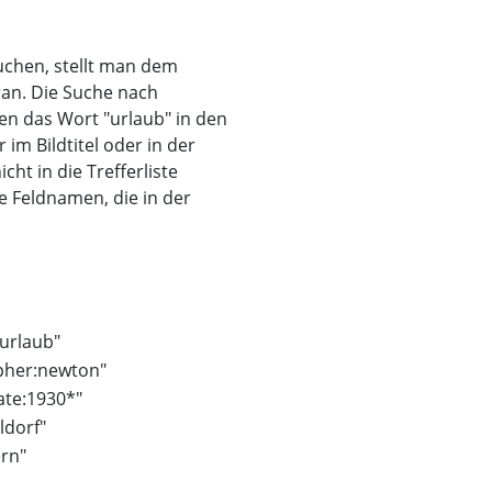
uchen, stellt man dem
ran. Die Suche nach
nen das Wort "urlaub" in den
m Bildtitel oder in der
ht in die Trefferliste
e Feldnamen, die in der
urlaub"
pher:newton"
ate:1930*"
ldorf"
ern"