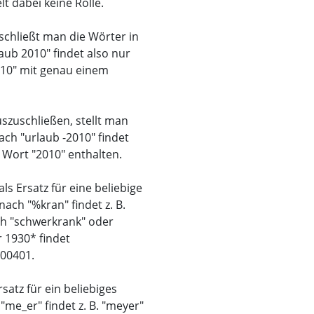
t dabei keine Rolle.
schließt man die Wörter in
aub 2010" findet also nur
2010" mit genau einem
zuschließen, stellt man
ch "urlaub -2010" findet
s Wort "2010" enthalten.
ls Ersatz für eine beliebige
ach "%kran" findet z. B.
ch "schwerkrank" oder
 1930* findet
00401.
rsatz für ein beliebiges
me_er" findet z. B. "meyer"