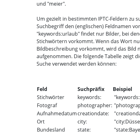
und "meier".
Um gezielt in bestimmten IPTC-Feldern zu s
Suchbegriff den (englischen) Feldnamen vo
"keywords:urlaub" findet nur Bilder, bei de
Stichwörtern vorkommt. Wenn das Wort nur i
Bildbeschreibung vorkommt, wird das Bild nic
aufgenommen. Die folgende Tabelle zeigt di
Suche verwendet werden können:
Feld
Suchpräfix
Beispiel
Stichwörter
keywords:
"keywords:
Fotograf
photographer:
"photogra
Aufnahmedatum
creationdate:
"creationd
Ort
city:
"city:Düsse
Bundesland
state:
"state:Bay