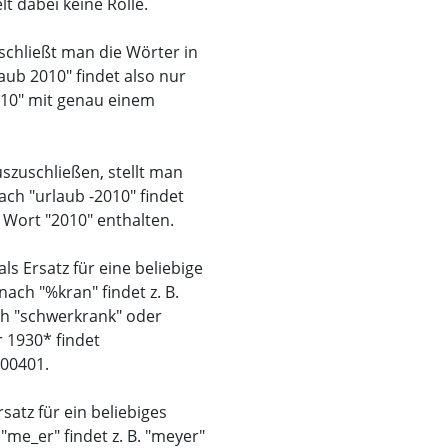
t dabei keine Rolle.
schließt man die Wörter in
aub 2010" findet also nur
2010" mit genau einem
zuschließen, stellt man
ch "urlaub -2010" findet
s Wort "2010" enthalten.
ls Ersatz für eine beliebige
ach "%kran" findet z. B.
ch "schwerkrank" oder
 1930* findet
00401.
rsatz für ein beliebiges
me_er" findet z. B. "meyer"