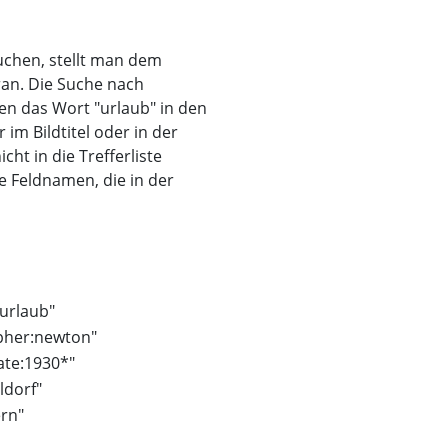
uchen, stellt man dem
ran. Die Suche nach
nen das Wort "urlaub" in den
m Bildtitel oder in der
ht in die Trefferliste
e Feldnamen, die in der
urlaub"
pher:newton"
ate:1930*"
ldorf"
ern"