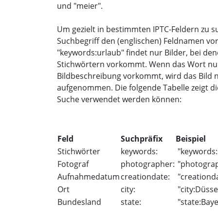
und "meier".
Um gezielt in bestimmten IPTC-Feldern zu s
Suchbegriff den (englischen) Feldnamen vo
"keywords:urlaub" findet nur Bilder, bei de
Stichwörtern vorkommt. Wenn das Wort nur i
Bildbeschreibung vorkommt, wird das Bild nic
aufgenommen. Die folgende Tabelle zeigt di
Suche verwendet werden können:
Feld
Suchpräfix
Beispiel
Stichwörter
keywords:
"keywords:
Fotograf
photographer:
"photogra
Aufnahmedatum
creationdate:
"creationd
Ort
city:
"city:Düsse
Bundesland
state:
"state:Bay