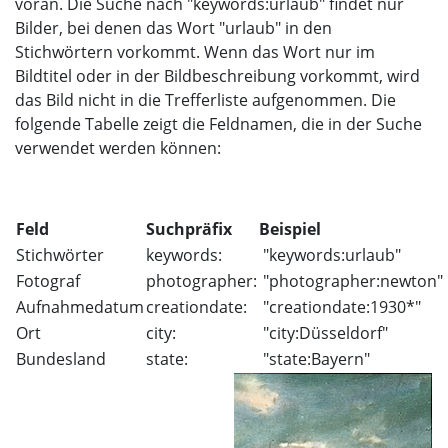
voran. Die Suche nach "keywords:urlaub" findet nur
Bilder, bei denen das Wort "urlaub" in den
Stichwörtern vorkommt. Wenn das Wort nur im
Bildtitel oder in der Bildbeschreibung vorkommt, wird
das Bild nicht in die Trefferliste aufgenommen. Die
folgende Tabelle zeigt die Feldnamen, die in der Suche
verwendet werden können:
Feld
Suchpräfix
Beispiel
Stichwörter
keywords:
"keywords:urlaub"
Fotograf
photographer:
"photographer:newton"
Aufnahmedatum
creationdate:
"creationdate:1930*"
Ort
city:
"city:Düsseldorf"
Bundesland
state:
"state:Bayern"