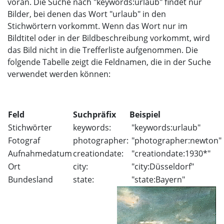
voran. Die Suche nach "keywords:urlaub" findet nur
Bilder, bei denen das Wort "urlaub" in den
Stichwörtern vorkommt. Wenn das Wort nur im
Bildtitel oder in der Bildbeschreibung vorkommt, wird
das Bild nicht in die Trefferliste aufgenommen. Die
folgende Tabelle zeigt die Feldnamen, die in der Suche
verwendet werden können:
Feld
Suchpräfix
Beispiel
Stichwörter
keywords:
"keywords:urlaub"
Fotograf
photographer:
"photographer:newton"
Aufnahmedatum
creationdate:
"creationdate:1930*"
Ort
city:
"city:Düsseldorf"
Bundesland
state:
"state:Bayern"