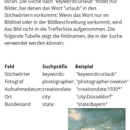
voran. Die Suche nach "keywords:urlaub" findet nur
Bilder, bei denen das Wort "urlaub" in den
Stichwörtern vorkommt. Wenn das Wort nur im
Bildtitel oder in der Bildbeschreibung vorkommt, wird
das Bild nicht in die Trefferliste aufgenommen. Die
folgende Tabelle zeigt die Feldnamen, die in der Suche
verwendet werden können:
Feld
Suchpräfix
Beispiel
Stichwörter
keywords:
"keywords:urlaub"
Fotograf
photographer:
"photographer:newton"
Aufnahmedatum
creationdate:
"creationdate:1930*"
Ort
city:
"city:Düsseldorf"
Bundesland
state:
"state:Bayern"