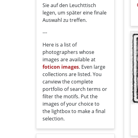
Sie auf den Leuchttisch
legen, um später eine finale
Auswahl zu treffen.
---
Here
is a list
of
photographers
whose
images
are
available
at
foticon images
.
Even large
collections
are
listed
.
You
can
view the
complete
portfolio
of
search terms
or
filter
the motifs
. Put the
i
mages
of your
choice
t
o
the
lightbox
to
make a
final
selection
.