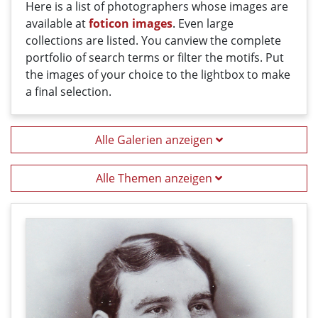
Here
is a list
of photographers
whose
images
are
available
at
foticon images
.
Even large
collections
are
listed
.
You can
view the
complete
portfolio
of
search terms
or filter
the motifs
. Put
the i
mages
of your
choice
t
o
the
lightbox
to
make
a
final
selection
.
Alle Galerien anzeigen
Alle Themen anzeigen