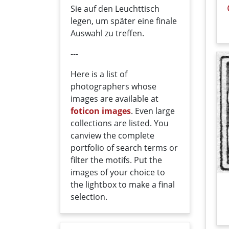
Sie auf den Leuchttisch
legen, um später eine finale
Auswahl zu treffen.
---
Here
is a list
of
photographers
whose
images
are
available
at
foticon images
.
Even large
collections
are
listed
.
You
can
view the
complete
portfolio
of
search terms
or
filter
the motifs
. Put the
i
mages
of your
choice
t
o
the
lightbox
to
make a
final
selection
.