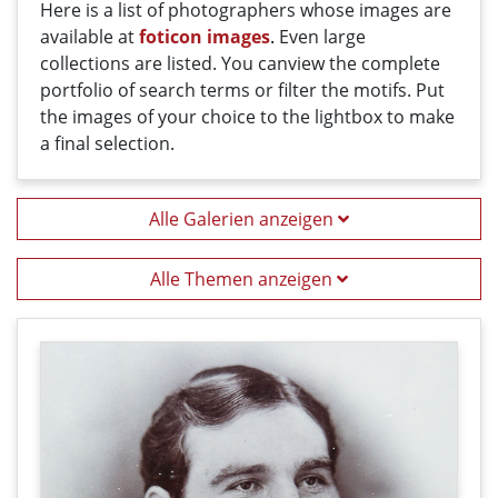
Here
is a list
of photographers
whose
images
are
available
at
foticon images
.
Even large
collections
are
listed
.
You can
view the
complete
portfolio
of
search terms
or filter
the motifs
. Put
the i
mages
of your
choice
t
o
the
lightbox
to
make
a
final
selection
.
Alle Galerien anzeigen
Alle Themen anzeigen