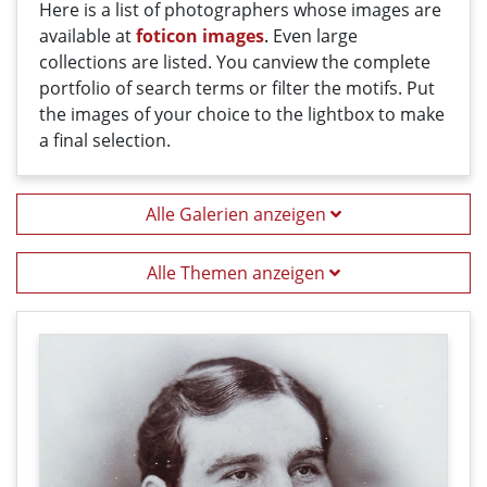
Here
is a list
of photographers
whose
images
are
available
at
foticon images
.
Even large
collections
are
listed
.
You can
view the
complete
portfolio
of
search terms
or filter
the motifs
. Put
the i
mages
of your
choice
t
o
the
lightbox
to
make
a
final
selection
.
Alle Galerien anzeigen
Alle Themen anzeigen