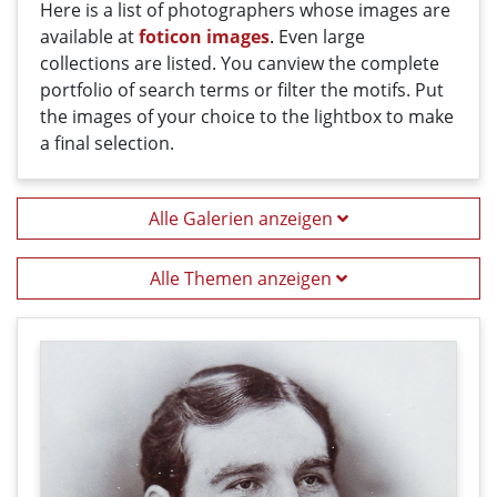
Here
is a list
of photographers
whose
images
are
available
at
foticon images
.
Even large
collections
are
listed
.
You can
view the
complete
portfolio
of
search terms
or filter
the motifs
. Put
the i
mages
of your
choice
t
o
the
lightbox
to
make
a
final
selection
.
Alle Galerien anzeigen
Alle Themen anzeigen