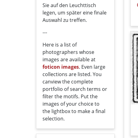
Sie auf den Leuchttisch
legen, um später eine finale
Auswahl zu treffen.
---
Here
is a list
of
photographers
whose
images
are
available
at
foticon images
.
Even large
collections
are
listed
.
You
can
view the
complete
portfolio
of
search terms
or
filter
the motifs
. Put the
i
mages
of your
choice
t
o
the
lightbox
to
make a
final
selection
.