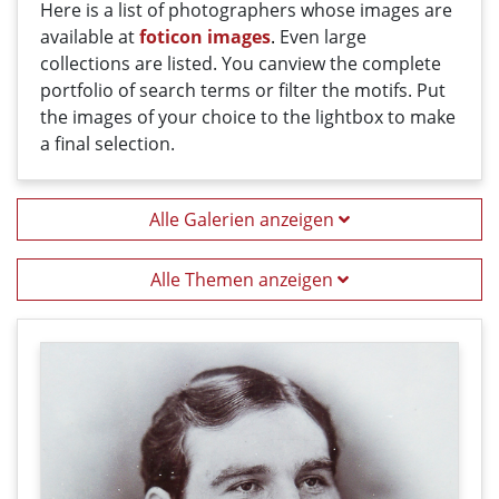
Here
is a list
of photographers
whose
images
are
available
at
foticon images
.
Even large
collections
are
listed
.
You can
view the
complete
portfolio
of
search terms
or filter
the motifs
. Put
the i
mages
of your
choice
t
o
the
lightbox
to
make
a
final
selection
.
Alle Galerien anzeigen
Alle Themen anzeigen