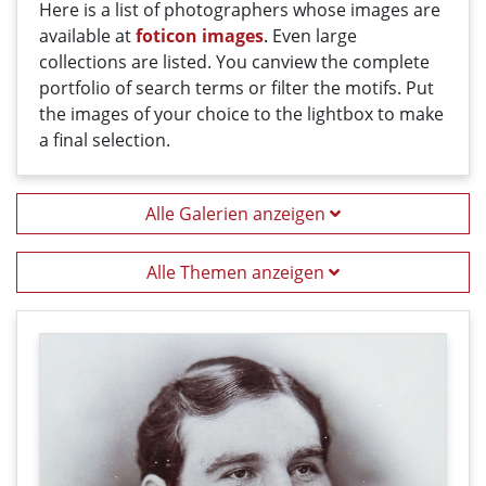
Here
is a list
of photographers
whose
images
are
available
at
foticon images
.
Even large
collections
are
listed
.
You can
view the
complete
portfolio
of
search terms
or filter
the motifs
. Put
the i
mages
of your
choice
t
o
the
lightbox
to
make
a
final
selection
.
Alle Galerien anzeigen
Alle Themen anzeigen