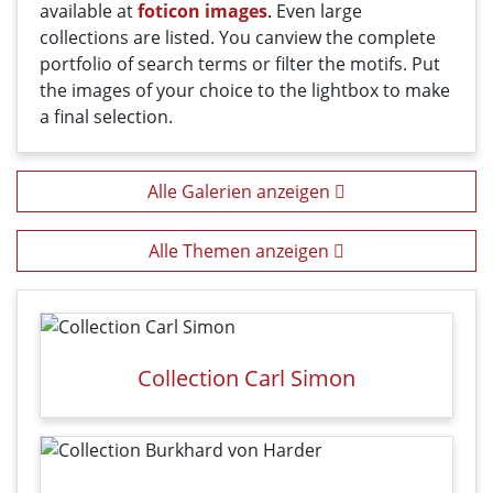
available
at
foticon images
.
Even large
collections
are
listed
.
You can
view the
complete
portfolio
of
search terms
or filter
the motifs
. Put
the i
mages
of your
choice
t
o
the
lightbox
to
make
a
final
selection
.
Alle Galerien anzeigen
Alle Themen anzeigen
Collection Carl Simon