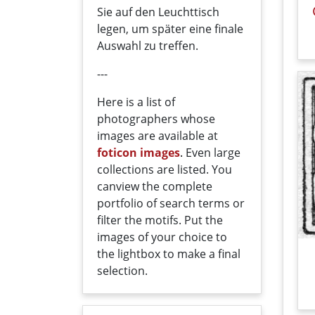
Sie auf den Leuchttisch
legen, um später eine finale
Auswahl zu treffen.
---
Here
is a list
of
photographers
whose
images
are
available
at
foticon images
.
Even large
collections
are
listed
.
You
can
view the
complete
portfolio
of
search terms
or
filter
the motifs
. Put the
i
mages
of your
choice
t
o
the
lightbox
to
make a
final
selection
.