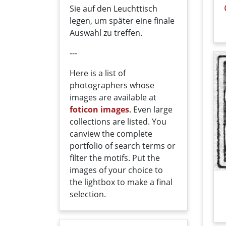
Sie auf den Leuchttisch
legen, um später eine finale
Auswahl zu treffen.
---
Here
is a list
of
photographers
whose
images
are
available
at
foticon images
.
Even large
collections
are
listed
.
You
can
view the
complete
portfolio
of
search terms
or
filter
the motifs
. Put the
i
mages
of your
choice
t
o
the
lightbox
to
make a
final
selection
.